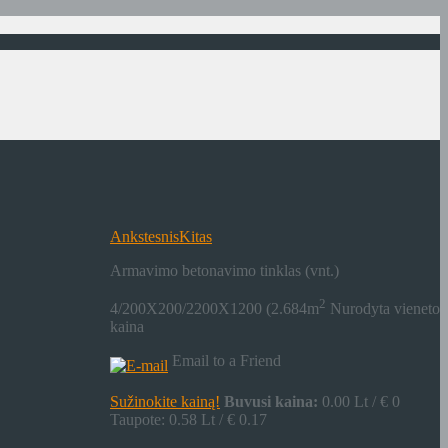
Ankstesnis
Kitas
Armavimo betonavimo tinklas (vnt.)
2
4/200X200/2200X1200 (2.684m
Nurodyta vieneto
kaina
Email to a Friend
Sužinokite kainą!
Buvusi kaina:
0.00 Lt / € 0
Taupote: 0.58 Lt / € 0.17