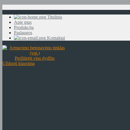
Titulinis
Apie mus
Produkcija
Paslaugos
Kontaktai
Peržiūrėti visu dydžiu
Užduoti klausimą