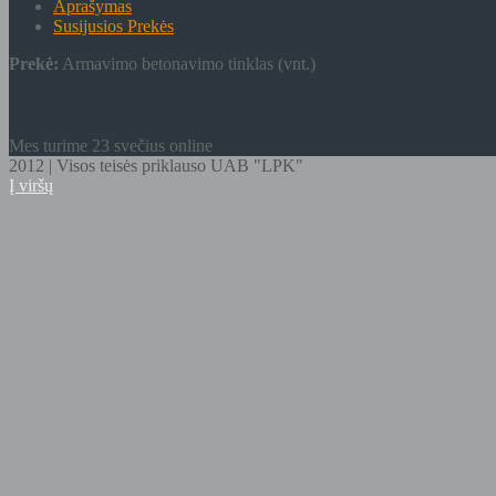
Aprašymas
Susijusios Prekės
Prekė:
Armavimo betonavimo tinklas (vnt.)
Mes turime 23 svečius online
2012 | Visos teisės priklauso UAB "LPK"
Į viršų