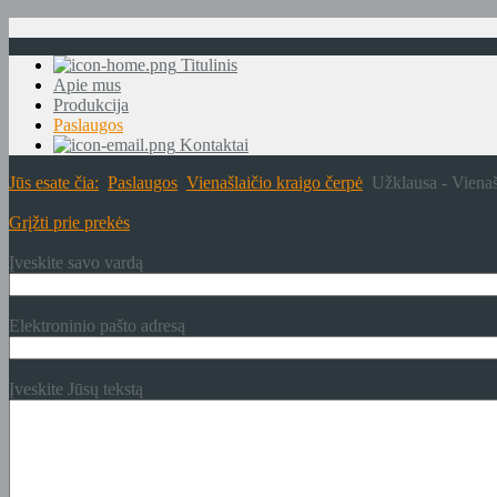
Titulinis
Apie mus
Produkcija
Paslaugos
Kontaktai
Jūs esate čia:
Paslaugos
Vienašlaičio kraigo čerpė
Užklausa - Vienaš
Grįžti prie prekės
Įveskite savo vardą
Elektroninio pašto adresą
Įveskite Jūsų tekstą