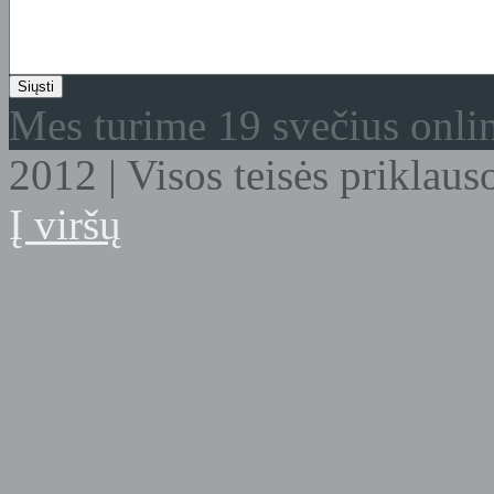
Mes turime 19 svečius onli
2012 | Visos teisės prikla
Į viršų