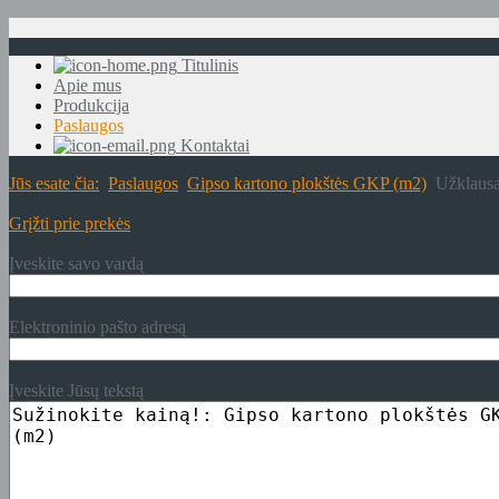
Titulinis
Apie mus
Produkcija
Paslaugos
Kontaktai
Jūs esate čia:
Paslaugos
Gipso kartono plokštės GKP (m2)
Užklausa
Grįžti prie prekės
Įveskite savo vardą
Elektroninio pašto adresą
Įveskite Jūsų tekstą