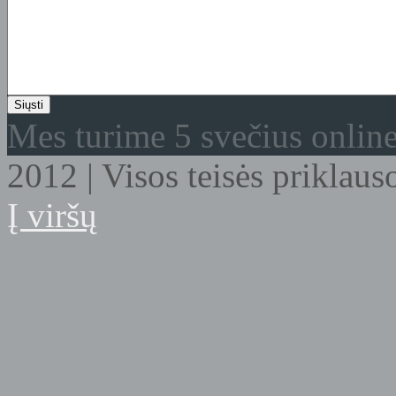
Mes turime 5 svečius onlin
2012 | Visos teisės prikla
Į viršų