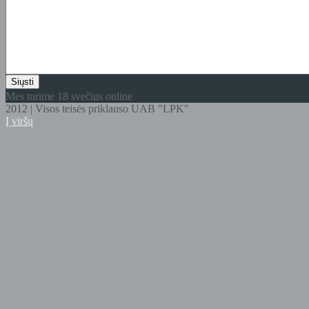
Mes turime 18 svečius online
2012 | Visos teisės priklauso UAB "LPK"
Į viršų