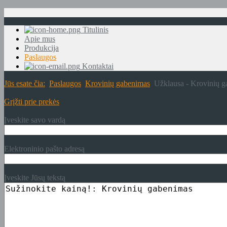
Titulinis
Apie mus
Produkcija
Paslaugos
Kontaktai
Jūs esate čia:
Paslaugos
Krovinių gabenimas
Užklausa - Krovinių 
Grįžti prie prekės
Įveskite savo vardą
Elektroninio pašto adresą
Įveskite Jūsų tekstą