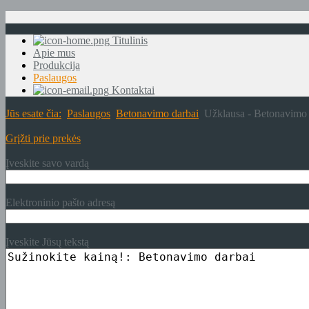
Titulinis
Apie mus
Produkcija
Paslaugos
Kontaktai
Jūs esate čia:
Paslaugos
Betonavimo darbai
Užklausa - Betonavimo 
Grįžti prie prekės
Įveskite savo vardą
Elektroninio pašto adresą
Įveskite Jūsų tekstą