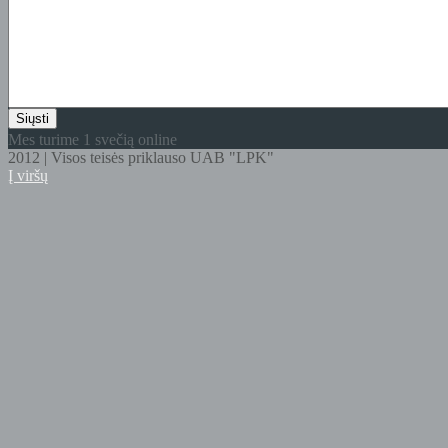
Mes turime 1 svečią online
2012 | Visos teisės priklauso UAB "LPK"
Į viršų