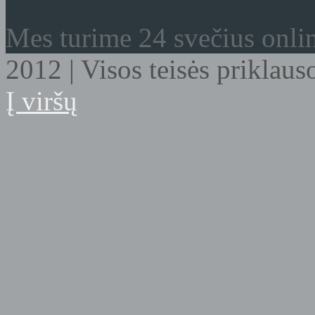
Mes turime 24 svečius onli
2012 | Visos teisės prikla
Į viršų