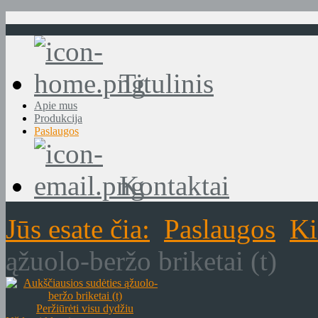
Titulinis
Apie mus
Produkcija
Paslaugos
Kontaktai
Jūs esate čia:
Paslaugos
Ki
ąžuolo-beržo briketai (t)
Peržiūrėti visu dydžiu