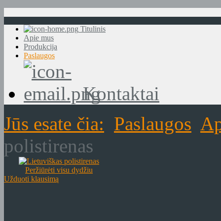
Titulinis
Apie mus
Produkcija
Paslaugos
Kontaktai
Jūs esate čia:
Paslaugos
Ap
polistirenas
Peržiūrėti visu dydžiu
Užduoti klausimą