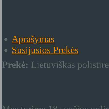
Aprašymas
Susijusios Prekės
Prekė:
Lietuviškas polistir
Mes turime 18 svečius onli